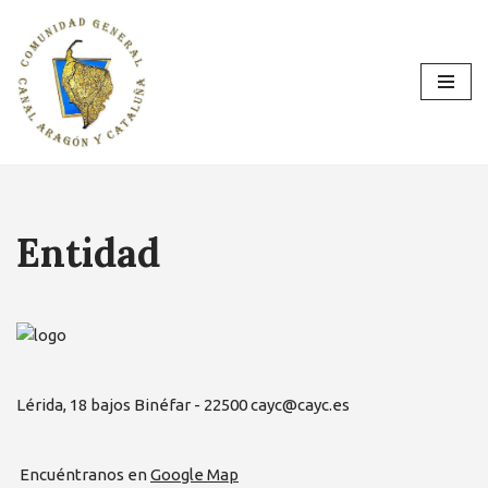
Saltar
al
contenido
Entidad
Lérida, 18 bajos Binéfar - 22500 cayc@cayc.es
Encuéntranos en
Google Map